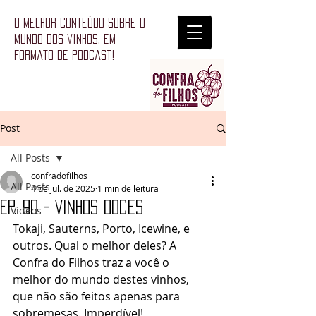
o melhor conteúdo sobre o
mundo dos vinhos, em
formato de podcast!
Post
All Posts
confradofilhos
All Posts
4 de jul. de 2025
1 min de leitura
Ep. 90 - Vinhos Doces
Vídeos
Tokaji, Sauterns, Porto, Icewine, e 
outros. Qual o melhor deles? A 
Confra do Filhos traz a você o 
melhor do mundo destes vinhos, 
que não são feitos apenas para 
sobremesas. Imperdível!