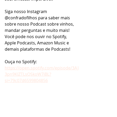
Siga nosso Instagram 
@confradofilhos para saber mais 
sobre nosso Podcast sobre vinhos, 
mandar perguntas e muito mais! 
Você pode nos ouvir no Spotify, 
Apple Podcasts, Amazon Music e 
demais plataformas de Podcasts!
Ouça no Spotify: 
https://open.spotify.com/episode/3AJ
3pn9KIZTLsQSkoW7iBL?
si=79c07d6599804856