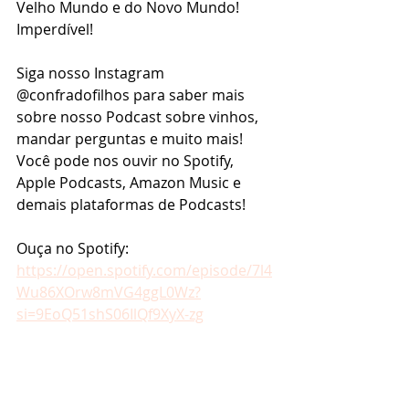
Velho Mundo e do Novo Mundo! 
Imperdível!
Siga nosso Instagram 
@confradofilhos para saber mais 
sobre nosso Podcast sobre vinhos, 
mandar perguntas e muito mais! 
Você pode nos ouvir no Spotify, 
Apple Podcasts, Amazon Music e 
demais plataformas de Podcasts!
Ouça no Spotify: 
https://open.spotify.com/episode/7l4
Wu86XOrw8mVG4ggL0Wz?
si=9EoQ51shS06IlQf9XyX-zg