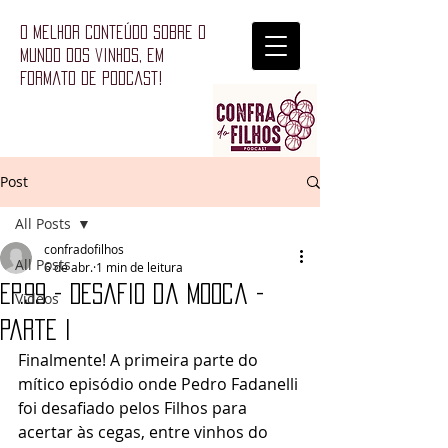
o melhor conteúdo sobre o
mundo dos vinhos, em
formato de podcast!
Post
All Posts
confradofilhos
All Posts
6 de abr.
1 min de leitura
Ep.99 - Desafio da Mooca -
Vídeos
Parte I
Finalmente! A primeira parte do 
mítico episódio onde Pedro Fadanelli 
foi desafiado pelos Filhos para 
acertar às cegas, entre vinhos do 