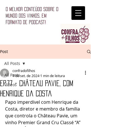
o melhor conteúdo sobre o
mundo dos vinhos, em
formato de podcast!
Post
All Posts
confradofilhos
All Posts
4 de set. de 2024
1 min de leitura
Ep.77 - Château Pavie, com
Vídeos
Henrique da Costa
Papo imperdível com Henrique da 
Costa, diretor e membro da família 
que controla o Château Pavie, um 
vinho Premier Grand Cru Classé “A” 