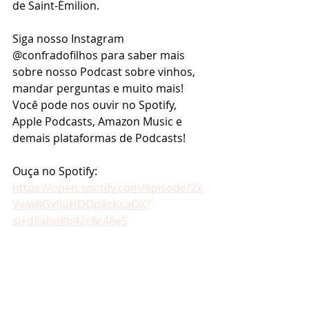
de Saint-Émilion. 
Siga nosso Instagram 
@confradofilhos para saber mais 
sobre nosso Podcast sobre vinhos, 
mandar perguntas e muito mais! 
Você pode nos ouvir no Spotify, 
Apple Podcasts, Amazon Music e 
demais plataformas de Podcasts!
Ouça no Spotify: 
https://open.spotify.com/episode/2x
Vww8GxfJuHDQp8cKsaOX?
si=d8abd8b42c8c48e5